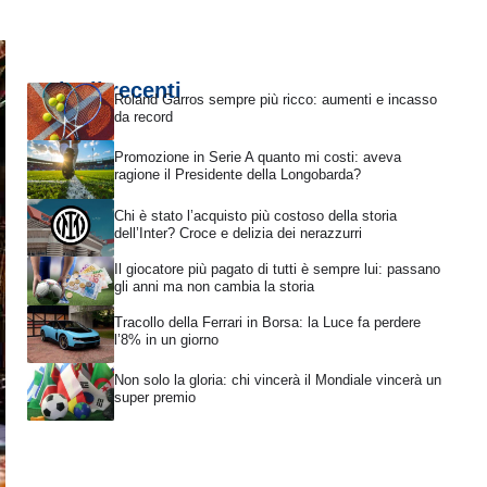
Articoli recenti
Roland Garros sempre più ricco: aumenti e incasso
da record
Promozione in Serie A quanto mi costi: aveva
ragione il Presidente della Longobarda?
Chi è stato l’acquisto più costoso della storia
dell’Inter? Croce e delizia dei nerazzurri
Il giocatore più pagato di tutti è sempre lui: passano
gli anni ma non cambia la storia
Tracollo della Ferrari in Borsa: la Luce fa perdere
l’8% in un giorno
Non solo la gloria: chi vincerà il Mondiale vincerà un
super premio