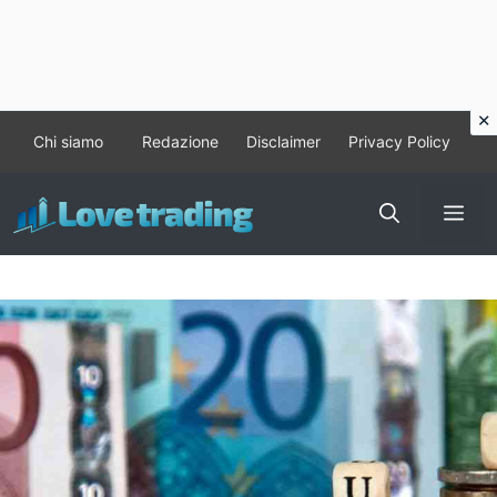
Vai
Chi siamo
Redazione
Disclaimer
Privacy Policy
al
contenuto
Me