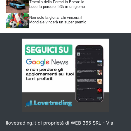
Tracollo della Ferrari in Borsa: la
Luce fa perdere l’8% in un giorno
Non solo la gloria: chi vincerà il
Mondiale vincerà un super premio
Ilovetrading.it di proprietà di WEB 365 SRL - Via