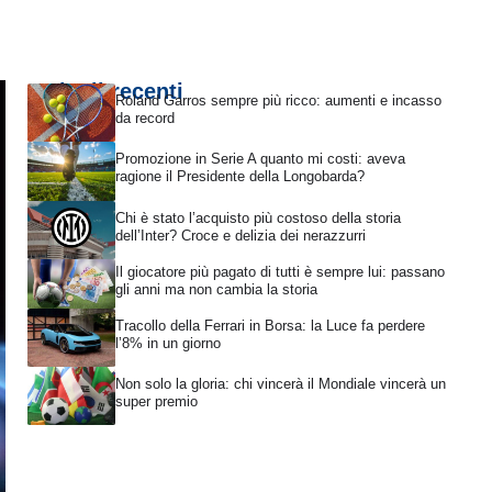
Articoli recenti
Roland Garros sempre più ricco: aumenti e incasso
da record
Promozione in Serie A quanto mi costi: aveva
ragione il Presidente della Longobarda?
Chi è stato l’acquisto più costoso della storia
dell’Inter? Croce e delizia dei nerazzurri
Il giocatore più pagato di tutti è sempre lui: passano
gli anni ma non cambia la storia
Tracollo della Ferrari in Borsa: la Luce fa perdere
l’8% in un giorno
Non solo la gloria: chi vincerà il Mondiale vincerà un
super premio