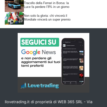
Tracollo della Ferrari in Borsa: la
Luce fa perdere l’8% in un giorno
Non solo la gloria: chi vincerà il
Mondiale vincerà un super premio
Ilovetrading.it di proprietà di WEB 365 SRL - Via