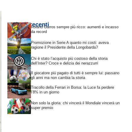
Articoli recenti
Roland Garros sempre più ricco: aumenti e incasso
da record
Promozione in Serie A quanto mi costi: aveva
ragione il Presidente della Longobarda?
Chi è stato l’acquisto più costoso della storia
dell’Inter? Croce e delizia dei nerazzurri
Il giocatore più pagato di tutti è sempre lui: passano
gli anni ma non cambia la storia
Tracollo della Ferrari in Borsa: la Luce fa perdere
l’8% in un giorno
Non solo la gloria: chi vincerà il Mondiale vincerà un
super premio