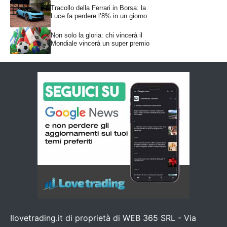
Tracollo della Ferrari in Borsa: la
Luce fa perdere l’8% in un giorno
Non solo la gloria: chi vincerà il
Mondiale vincerà un super premio
Ilovetrading.it di proprietà di WEB 365 SRL - Via