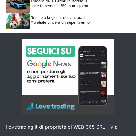
Tracollo della Ferrari in Borsa: la
Luce fa perdere l’8% in un giorno
Non solo la gloria: chi vincerà il
Mondiale vincerà un super premio
Ilovetrading.it di proprietà di WEB 365 SRL - Via