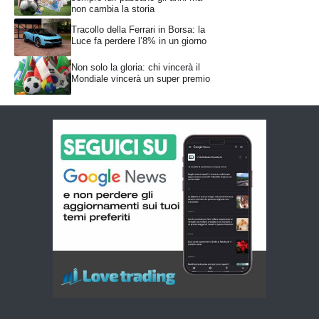
non cambia la storia
Tracollo della Ferrari in Borsa: la
Luce fa perdere l’8% in un giorno
Non solo la gloria: chi vincerà il
Mondiale vincerà un super premio