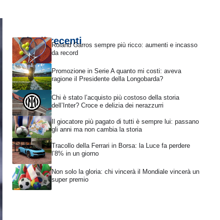
Articoli recenti
Roland Garros sempre più ricco: aumenti e incasso
da record
Promozione in Serie A quanto mi costi: aveva
ragione il Presidente della Longobarda?
Chi è stato l’acquisto più costoso della storia
dell’Inter? Croce e delizia dei nerazzurri
Il giocatore più pagato di tutti è sempre lui: passano
gli anni ma non cambia la storia
Tracollo della Ferrari in Borsa: la Luce fa perdere
l’8% in un giorno
Non solo la gloria: chi vincerà il Mondiale vincerà un
super premio