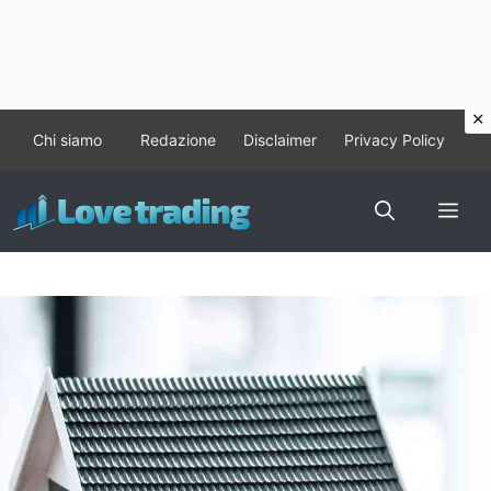
Vai
Chi siamo
Redazione
Disclaimer
Privacy Policy
al
contenuto
Me