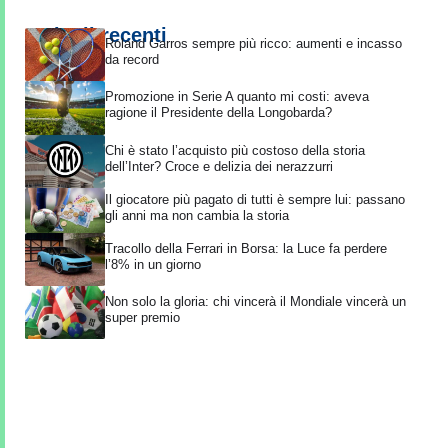
Articoli recenti
Roland Garros sempre più ricco: aumenti e incasso
da record
Promozione in Serie A quanto mi costi: aveva
ragione il Presidente della Longobarda?
Chi è stato l’acquisto più costoso della storia
dell’Inter? Croce e delizia dei nerazzurri
Il giocatore più pagato di tutti è sempre lui: passano
gli anni ma non cambia la storia
Tracollo della Ferrari in Borsa: la Luce fa perdere
l’8% in un giorno
Non solo la gloria: chi vincerà il Mondiale vincerà un
super premio