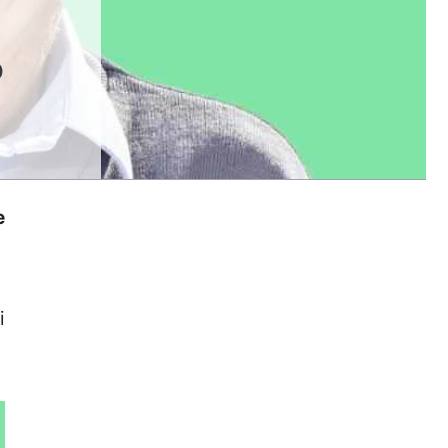
o
e
i