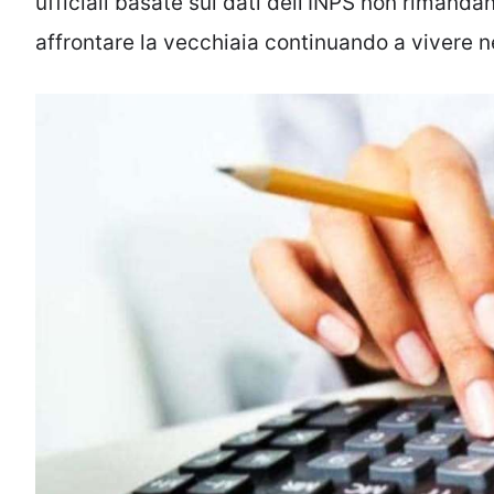
ufficiali basate sui dati dell’INPS non rimand
affrontare la vecchiaia continuando a vivere ne