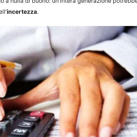
ano a nulla di buono: un’intera generazione potrebb
ll’
incertezza
.