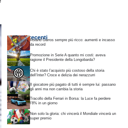
e
Articoli recenti
Roland Garros sempre più ricco: aumenti e incasso
da record
Promozione in Serie A quanto mi costi: aveva
ragione il Presidente della Longobarda?
Chi è stato l’acquisto più costoso della storia
dell’Inter? Croce e delizia dei nerazzurri
Il giocatore più pagato di tutti è sempre lui: passano
gli anni ma non cambia la storia
Tracollo della Ferrari in Borsa: la Luce fa perdere
l’8% in un giorno
Non solo la gloria: chi vincerà il Mondiale vincerà un
super premio