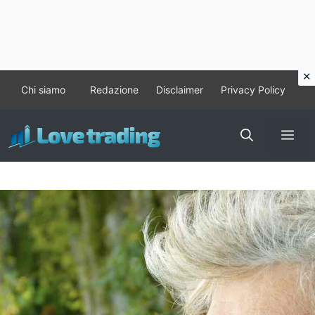
Vai
Chi siamo
Redazione
Disclaimer
Privacy Policy
al
contenuto
Me