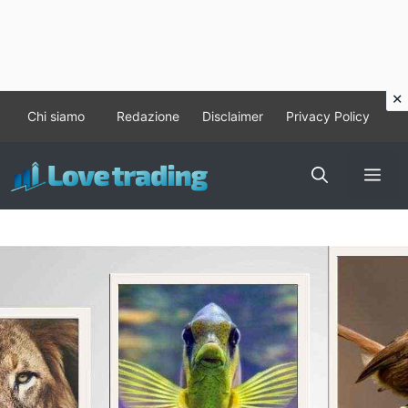
Vai
Chi siamo
Redazione
Disclaimer
Privacy Policy
al
contenuto
Me