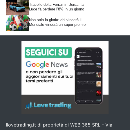
Tracollo della Ferrari in Borsa: la
Luce fa perdere l’8% in un giorno
Non solo la gloria: chi vincerà il
Mondiale vincerà un super premio
Ilovetrading.it di proprietà di WEB 365 SRL - Via