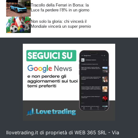
Tracollo della Ferrari in Borsa: la
Luce fa perdere l’8% in un giorno
Non solo la gloria: chi vincerà il
Mondiale vincerà un super premio
Ilovetrading.it di proprietà di WEB 365 SRL - Via