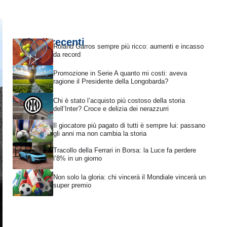
Articoli recenti
Roland Garros sempre più ricco: aumenti e incasso
da record
Promozione in Serie A quanto mi costi: aveva
ragione il Presidente della Longobarda?
Chi è stato l’acquisto più costoso della storia
dell’Inter? Croce e delizia dei nerazzurri
Il giocatore più pagato di tutti è sempre lui: passano
gli anni ma non cambia la storia
Tracollo della Ferrari in Borsa: la Luce fa perdere
l’8% in un giorno
Non solo la gloria: chi vincerà il Mondiale vincerà un
super premio