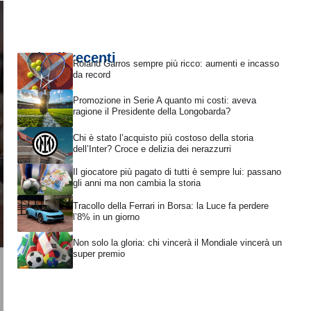
Articoli recenti
Roland Garros sempre più ricco: aumenti e incasso
da record
Promozione in Serie A quanto mi costi: aveva
ragione il Presidente della Longobarda?
Chi è stato l’acquisto più costoso della storia
dell’Inter? Croce e delizia dei nerazzurri
Il giocatore più pagato di tutti è sempre lui: passano
gli anni ma non cambia la storia
Tracollo della Ferrari in Borsa: la Luce fa perdere
l’8% in un giorno
Non solo la gloria: chi vincerà il Mondiale vincerà un
super premio