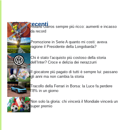
Articoli recenti
Roland Garros sempre più ricco: aumenti e incasso
da record
Promozione in Serie A quanto mi costi: aveva
ragione il Presidente della Longobarda?
Chi è stato l’acquisto più costoso della storia
dell’Inter? Croce e delizia dei nerazzurri
Il giocatore più pagato di tutti è sempre lui: passano
gli anni ma non cambia la storia
Tracollo della Ferrari in Borsa: la Luce fa perdere
l’8% in un giorno
Non solo la gloria: chi vincerà il Mondiale vincerà un
super premio