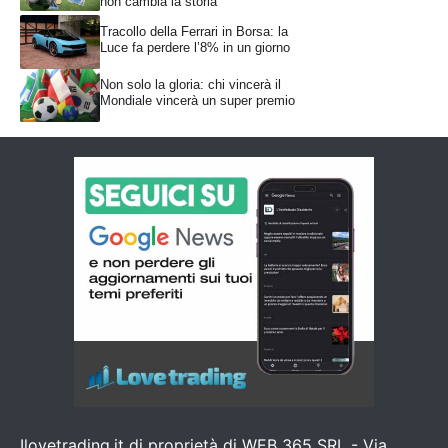
non cambia la storia
Tracollo della Ferrari in Borsa: la
Luce fa perdere l’8% in un giorno
Non solo la gloria: chi vincerà il
Mondiale vincerà un super premio
Ilovetrading.it di proprietà di WEB 365 SRL - Via