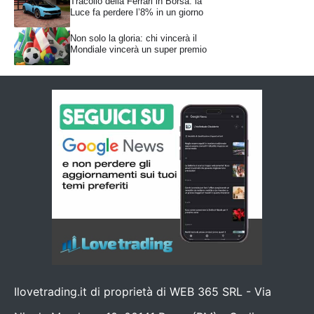
Tracollo della Ferrari in Borsa: la
Luce fa perdere l’8% in un giorno
Non solo la gloria: chi vincerà il
Mondiale vincerà un super premio
Ilovetrading.it di proprietà di WEB 365 SRL - Via