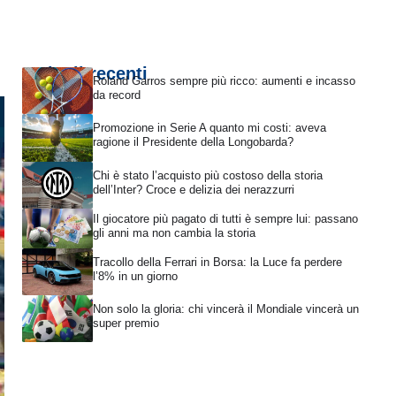
Articoli recenti
Roland Garros sempre più ricco: aumenti e incasso
da record
Promozione in Serie A quanto mi costi: aveva
ragione il Presidente della Longobarda?
Chi è stato l’acquisto più costoso della storia
dell’Inter? Croce e delizia dei nerazzurri
Il giocatore più pagato di tutti è sempre lui: passano
gli anni ma non cambia la storia
Tracollo della Ferrari in Borsa: la Luce fa perdere
l’8% in un giorno
Non solo la gloria: chi vincerà il Mondiale vincerà un
super premio