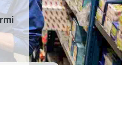
armi
o