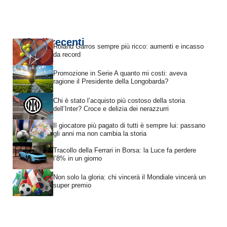
Articoli recenti
Roland Garros sempre più ricco: aumenti e incasso
da record
Promozione in Serie A quanto mi costi: aveva
ragione il Presidente della Longobarda?
Chi è stato l’acquisto più costoso della storia
dell’Inter? Croce e delizia dei nerazzurri
Il giocatore più pagato di tutti è sempre lui: passano
gli anni ma non cambia la storia
Tracollo della Ferrari in Borsa: la Luce fa perdere
l’8% in un giorno
Non solo la gloria: chi vincerà il Mondiale vincerà un
super premio