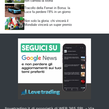
non cambia la storia
Tracollo della Ferrari in Borsa: la
Luce fa perdere l’8% in un giorno
Non solo la gloria: chi vincerà il
Mondiale vincerà un super premio
Ilovetrading.it di proprietà di WEB 365 SRL - Via