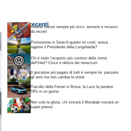
Articoli recenti
Roland Garros sempre più ricco: aumenti e incasso
da record
Promozione in Serie A quanto mi costi: aveva
ragione il Presidente della Longobarda?
Chi è stato l’acquisto più costoso della storia
dell’Inter? Croce e delizia dei nerazzurri
Il giocatore più pagato di tutti è sempre lui: passano
gli anni ma non cambia la storia
Tracollo della Ferrari in Borsa: la Luce fa perdere
l’8% in un giorno
Non solo la gloria: chi vincerà il Mondiale vincerà un
super premio