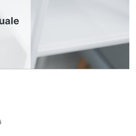
quale
i