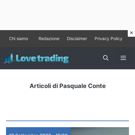
Vai
Chi siamo
Redazione
Disclaimer
Privacy Policy
al
contenuto
Me
Articoli di Pasquale Conte