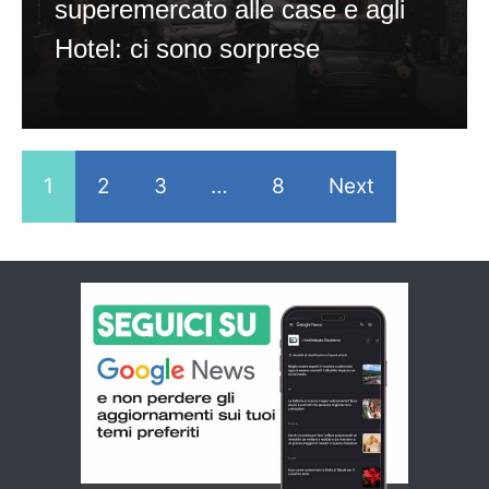
superemercato alle case e agli
Hotel: ci sono sorprese
1
2
3
…
8
Next