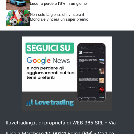
Luce fa perdere l’8% in un giorno
Non solo la gloria: chi vincerà il
Mondiale vincerà un super premio
Ilovetrading.it di proprietà di WEB 365 SRL - Via
Nicola Marchese 10, 00141 Roma (RM) - Codice