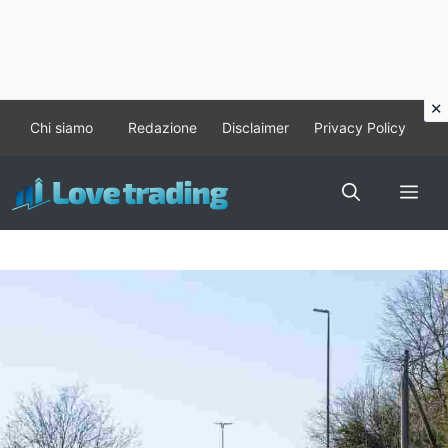
Vai
Chi siamo
Redazione
Disclaimer
Privacy Policy
al
contenuto
Me