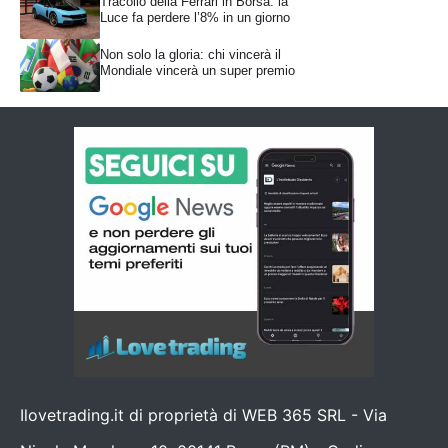
Tracollo della Ferrari in Borsa: la
Luce fa perdere l’8% in un giorno
Non solo la gloria: chi vincerà il
Mondiale vincerà un super premio
Ilovetrading.it di proprietà di WEB 365 SRL - Via