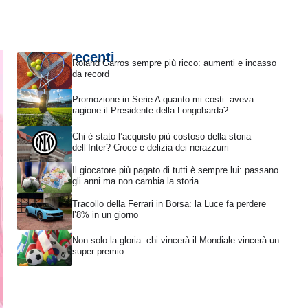
Articoli recenti
Roland Garros sempre più ricco: aumenti e incasso
da record
Promozione in Serie A quanto mi costi: aveva
ragione il Presidente della Longobarda?
Chi è stato l’acquisto più costoso della storia
dell’Inter? Croce e delizia dei nerazzurri
Il giocatore più pagato di tutti è sempre lui: passano
gli anni ma non cambia la storia
Tracollo della Ferrari in Borsa: la Luce fa perdere
l’8% in un giorno
Non solo la gloria: chi vincerà il Mondiale vincerà un
super premio