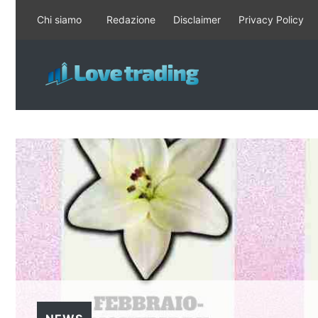
Vai
Chi siamo
Redazione
Disclaimer
Privacy Policy
al
contenuto