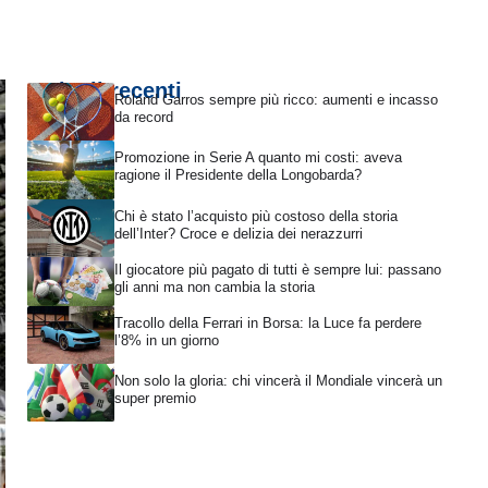
Articoli recenti
Roland Garros sempre più ricco: aumenti e incasso
da record
Promozione in Serie A quanto mi costi: aveva
ragione il Presidente della Longobarda?
Chi è stato l’acquisto più costoso della storia
dell’Inter? Croce e delizia dei nerazzurri
Il giocatore più pagato di tutti è sempre lui: passano
gli anni ma non cambia la storia
Tracollo della Ferrari in Borsa: la Luce fa perdere
l’8% in un giorno
Non solo la gloria: chi vincerà il Mondiale vincerà un
super premio