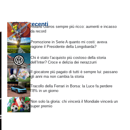
Articoli recenti
Roland Garros sempre più ricco: aumenti e incasso
da record
Promozione in Serie A quanto mi costi: aveva
ragione il Presidente della Longobarda?
Chi è stato l’acquisto più costoso della storia
dell’Inter? Croce e delizia dei nerazzurri
Il giocatore più pagato di tutti è sempre lui: passano
gli anni ma non cambia la storia
Tracollo della Ferrari in Borsa: la Luce fa perdere
l’8% in un giorno
Non solo la gloria: chi vincerà il Mondiale vincerà un
super premio