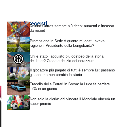
Articoli recenti
Roland Garros sempre più ricco: aumenti e incasso
da record
Promozione in Serie A quanto mi costi: aveva
ragione il Presidente della Longobarda?
Chi è stato l’acquisto più costoso della storia
dell’Inter? Croce e delizia dei nerazzurri
Il giocatore più pagato di tutti è sempre lui: passano
gli anni ma non cambia la storia
Tracollo della Ferrari in Borsa: la Luce fa perdere
l’8% in un giorno
Non solo la gloria: chi vincerà il Mondiale vincerà un
super premio