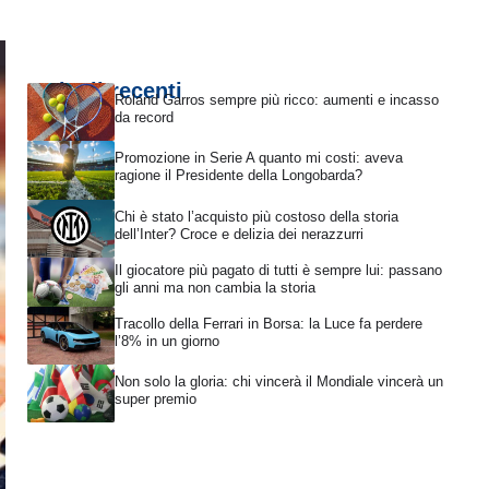
Articoli recenti
Roland Garros sempre più ricco: aumenti e incasso
da record
Promozione in Serie A quanto mi costi: aveva
ragione il Presidente della Longobarda?
Chi è stato l’acquisto più costoso della storia
dell’Inter? Croce e delizia dei nerazzurri
Il giocatore più pagato di tutti è sempre lui: passano
gli anni ma non cambia la storia
Tracollo della Ferrari in Borsa: la Luce fa perdere
l’8% in un giorno
Non solo la gloria: chi vincerà il Mondiale vincerà un
super premio