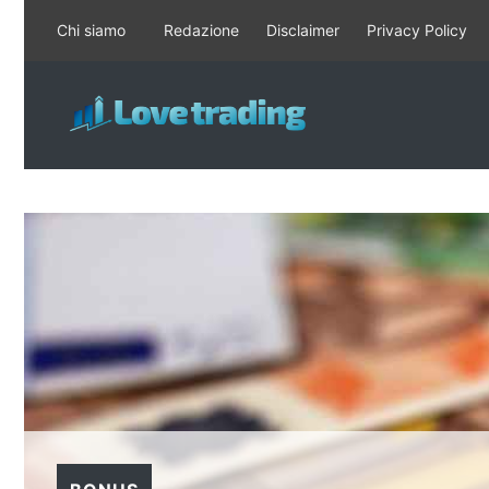
Vai
Chi siamo
Redazione
Disclaimer
Privacy Policy
al
contenuto