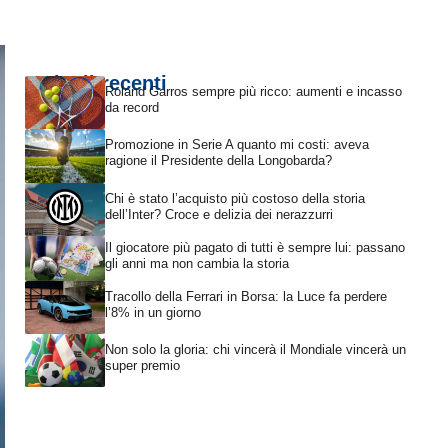
Articoli recenti
Roland Garros sempre più ricco: aumenti e incasso
da record
Promozione in Serie A quanto mi costi: aveva
ragione il Presidente della Longobarda?
Chi è stato l’acquisto più costoso della storia
dell’Inter? Croce e delizia dei nerazzurri
Il giocatore più pagato di tutti è sempre lui: passano
gli anni ma non cambia la storia
Tracollo della Ferrari in Borsa: la Luce fa perdere
l’8% in un giorno
Non solo la gloria: chi vincerà il Mondiale vincerà un
super premio