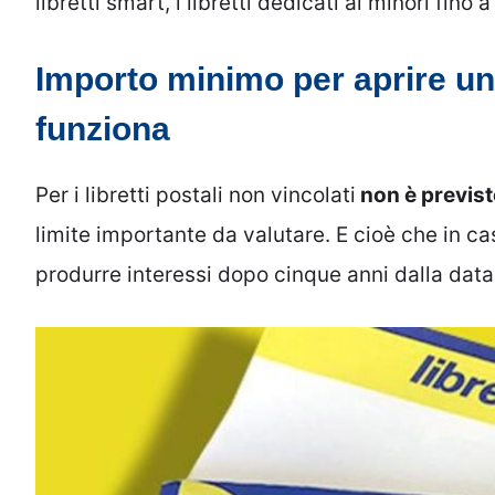
libretti smart, i libretti dedicati ai minori fino a
Importo minimo per aprire un
funziona
Per i libretti postali non vincolati
non è previst
limite importante da valutare. E cioè che in cas
produrre interessi dopo cinque anni dalla data 