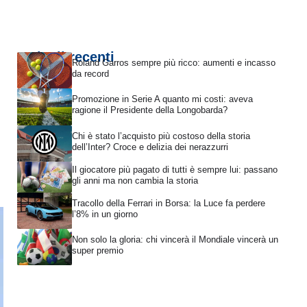
Articoli recenti
Roland Garros sempre più ricco: aumenti e incasso
da record
Promozione in Serie A quanto mi costi: aveva
ragione il Presidente della Longobarda?
Chi è stato l’acquisto più costoso della storia
dell’Inter? Croce e delizia dei nerazzurri
Il giocatore più pagato di tutti è sempre lui: passano
gli anni ma non cambia la storia
Tracollo della Ferrari in Borsa: la Luce fa perdere
l’8% in un giorno
Non solo la gloria: chi vincerà il Mondiale vincerà un
super premio