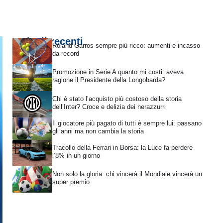
Articoli recenti
Roland Garros sempre più ricco: aumenti e incasso
da record
Promozione in Serie A quanto mi costi: aveva
ragione il Presidente della Longobarda?
Chi è stato l’acquisto più costoso della storia
dell’Inter? Croce e delizia dei nerazzurri
Il giocatore più pagato di tutti è sempre lui: passano
gli anni ma non cambia la storia
Tracollo della Ferrari in Borsa: la Luce fa perdere
l’8% in un giorno
Non solo la gloria: chi vincerà il Mondiale vincerà un
super premio