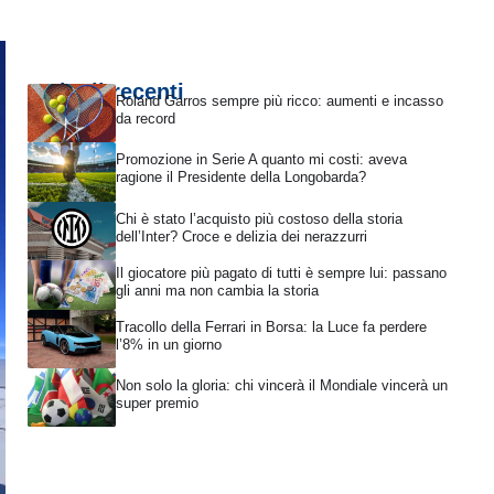
Articoli recenti
Roland Garros sempre più ricco: aumenti e incasso
da record
Promozione in Serie A quanto mi costi: aveva
ragione il Presidente della Longobarda?
Chi è stato l’acquisto più costoso della storia
dell’Inter? Croce e delizia dei nerazzurri
Il giocatore più pagato di tutti è sempre lui: passano
gli anni ma non cambia la storia
Tracollo della Ferrari in Borsa: la Luce fa perdere
l’8% in un giorno
Non solo la gloria: chi vincerà il Mondiale vincerà un
super premio