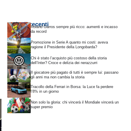
Articoli recenti
Roland Garros sempre più ricco: aumenti e incasso
da record
Promozione in Serie A quanto mi costi: aveva
ragione il Presidente della Longobarda?
Chi è stato l’acquisto più costoso della storia
dell’Inter? Croce e delizia dei nerazzurri
Il giocatore più pagato di tutti è sempre lui: passano
gli anni ma non cambia la storia
Tracollo della Ferrari in Borsa: la Luce fa perdere
l’8% in un giorno
Non solo la gloria: chi vincerà il Mondiale vincerà un
super premio