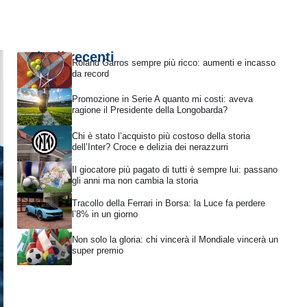
Articoli recenti
Roland Garros sempre più ricco: aumenti e incasso
da record
Promozione in Serie A quanto mi costi: aveva
ragione il Presidente della Longobarda?
Chi è stato l’acquisto più costoso della storia
dell’Inter? Croce e delizia dei nerazzurri
Il giocatore più pagato di tutti è sempre lui: passano
gli anni ma non cambia la storia
Tracollo della Ferrari in Borsa: la Luce fa perdere
l’8% in un giorno
Non solo la gloria: chi vincerà il Mondiale vincerà un
super premio