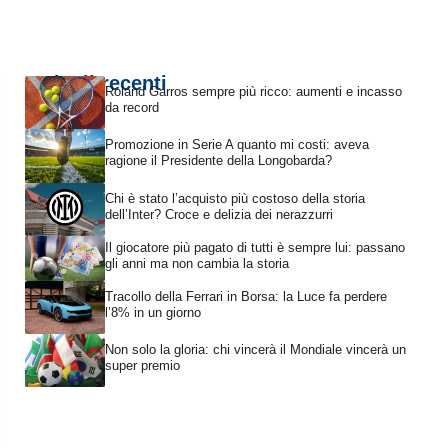
Articoli recenti
Roland Garros sempre più ricco: aumenti e incasso
da record
Promozione in Serie A quanto mi costi: aveva
ragione il Presidente della Longobarda?
Chi è stato l’acquisto più costoso della storia
dell’Inter? Croce e delizia dei nerazzurri
Il giocatore più pagato di tutti è sempre lui: passano
gli anni ma non cambia la storia
Tracollo della Ferrari in Borsa: la Luce fa perdere
l’8% in un giorno
Non solo la gloria: chi vincerà il Mondiale vincerà un
super premio