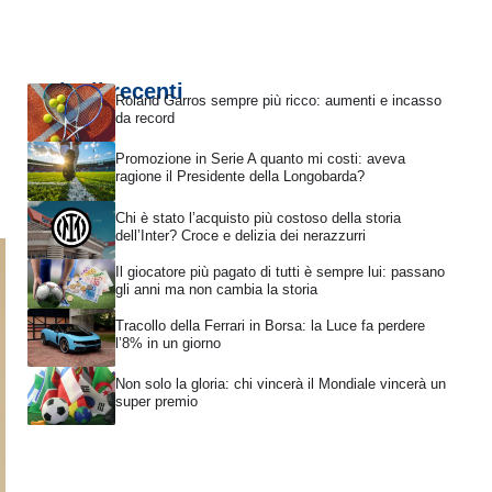
Articoli recenti
Roland Garros sempre più ricco: aumenti e incasso
da record
Promozione in Serie A quanto mi costi: aveva
ragione il Presidente della Longobarda?
Chi è stato l’acquisto più costoso della storia
dell’Inter? Croce e delizia dei nerazzurri
Il giocatore più pagato di tutti è sempre lui: passano
gli anni ma non cambia la storia
Tracollo della Ferrari in Borsa: la Luce fa perdere
l’8% in un giorno
Non solo la gloria: chi vincerà il Mondiale vincerà un
super premio