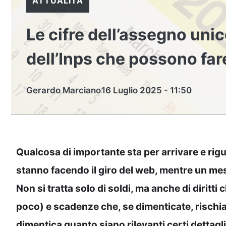
ATTUALITÀ
Le cifre dell’assegno unic
dell’Inps che possono fare
Gerardo Marciano
16 Luglio 2025 - 11:50
Qualcosa di importante sta per arrivare e rigu
stanno facendo il giro del web, mentre un mess
Non si tratta solo di soldi, ma anche di diritt
poco) e scadenze che, se dimenticate, rischian
dimentica quanto siano rilevanti certi dettag