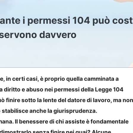
ante i permessi 104 può cos
e servono davvero
 in certi casi, è proprio quella camminata a
ra diritto e abuso nei permessi della
Legge 104
finire sotto la lente del datore di lavoro, ma no
lo stabilisce anche la giurisprudenza.
ana. Il benessere di chi assiste è fondamentale
 dimostrarlo senza finire nei guai? Alcune