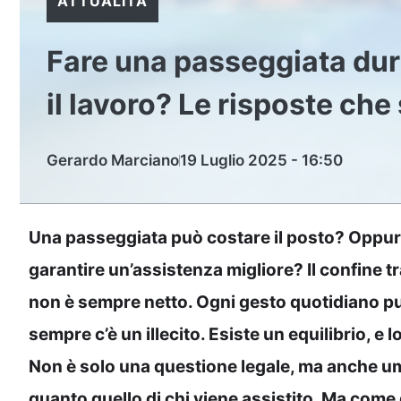
ATTUALITÀ
Fare una passeggiata dur
il lavoro? Le risposte ch
Gerardo Marciano
19 Luglio 2025 - 16:50
Una passeggiata può costare il posto? Oppure,
garantire un’assistenza migliore? Il confine t
non è sempre netto. Ogni gesto quotidiano può 
sempre c’è un illecito. Esiste un equilibrio, e 
Non è solo una questione legale, ma anche um
quanto quello di chi viene assistito. Ma come