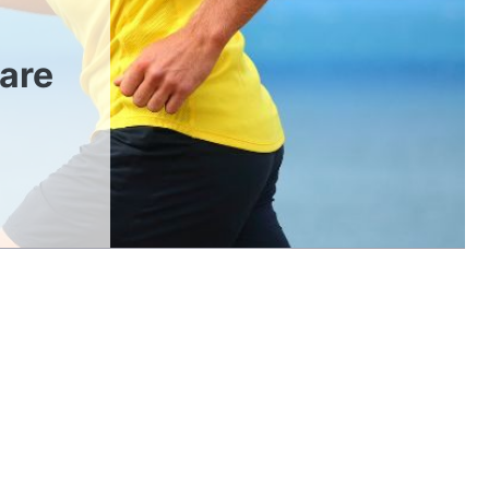
tare
n