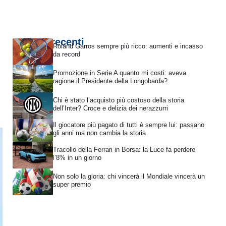
Articoli recenti
Roland Garros sempre più ricco: aumenti e incasso
da record
Promozione in Serie A quanto mi costi: aveva
ragione il Presidente della Longobarda?
Chi è stato l’acquisto più costoso della storia
dell’Inter? Croce e delizia dei nerazzurri
Il giocatore più pagato di tutti è sempre lui: passano
gli anni ma non cambia la storia
Tracollo della Ferrari in Borsa: la Luce fa perdere
l’8% in un giorno
Non solo la gloria: chi vincerà il Mondiale vincerà un
super premio