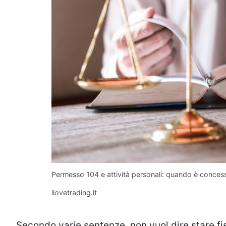
Permesso 104 e attività personali: quando è conces
ilovetrading.it
Secondo varie sentenze, non vuol dire stare fi