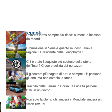
Articoli recenti
Roland Garros sempre più ricco: aumenti e incasso
da record
Promozione in Serie A quanto mi costi: aveva
ragione il Presidente della Longobarda?
Chi è stato l’acquisto più costoso della storia
dell’Inter? Croce e delizia dei nerazzurri
Il giocatore più pagato di tutti è sempre lui: passano
gli anni ma non cambia la storia
Tracollo della Ferrari in Borsa: la Luce fa perdere
l’8% in un giorno
Non solo la gloria: chi vincerà il Mondiale vincerà un
super premio