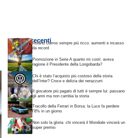
Articoli recenti
Roland Garros sempre più ricco: aumenti e incasso
da record
Promozione in Serie A quanto mi costi: aveva
ragione il Presidente della Longobarda?
Chi è stato l’acquisto più costoso della storia
dell’Inter? Croce e delizia dei nerazzurri
Il giocatore più pagato di tutti è sempre lui: passano
gli anni ma non cambia la storia
Tracollo della Ferrari in Borsa: la Luce fa perdere
l’8% in un giorno
Non solo la gloria: chi vincerà il Mondiale vincerà un
super premio