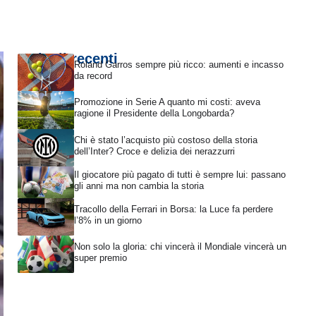
Articoli recenti
Roland Garros sempre più ricco: aumenti e incasso
da record
Promozione in Serie A quanto mi costi: aveva
ragione il Presidente della Longobarda?
Chi è stato l’acquisto più costoso della storia
dell’Inter? Croce e delizia dei nerazzurri
Il giocatore più pagato di tutti è sempre lui: passano
gli anni ma non cambia la storia
Tracollo della Ferrari in Borsa: la Luce fa perdere
l’8% in un giorno
Non solo la gloria: chi vincerà il Mondiale vincerà un
super premio