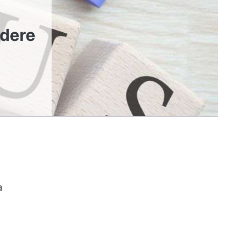
rdere
a