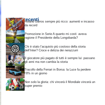
Articoli recenti
Roland Garros sempre più ricco: aumenti e incasso
da record
Promozione in Serie A quanto mi costi: aveva
ragione il Presidente della Longobarda?
Chi è stato l’acquisto più costoso della storia
dell’Inter? Croce e delizia dei nerazzurri
Il giocatore più pagato di tutti è sempre lui: passano
gli anni ma non cambia la storia
Tracollo della Ferrari in Borsa: la Luce fa perdere
l’8% in un giorno
Non solo la gloria: chi vincerà il Mondiale vincerà un
super premio