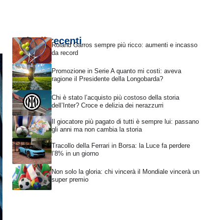
Articoli recenti
Roland Garros sempre più ricco: aumenti e incasso
da record
Promozione in Serie A quanto mi costi: aveva
ragione il Presidente della Longobarda?
Chi è stato l’acquisto più costoso della storia
dell’Inter? Croce e delizia dei nerazzurri
Il giocatore più pagato di tutti è sempre lui: passano
gli anni ma non cambia la storia
Tracollo della Ferrari in Borsa: la Luce fa perdere
l’8% in un giorno
Non solo la gloria: chi vincerà il Mondiale vincerà un
super premio