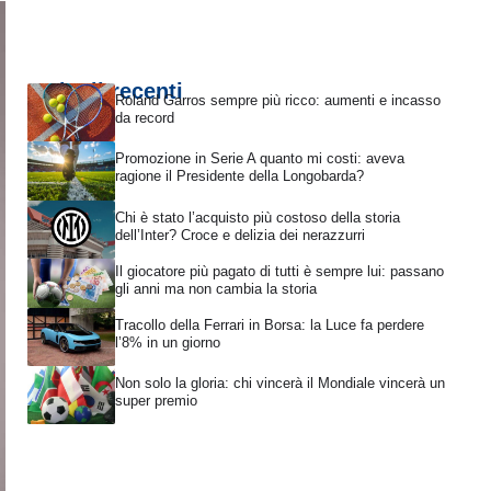
Articoli recenti
Roland Garros sempre più ricco: aumenti e incasso
da record
Promozione in Serie A quanto mi costi: aveva
ragione il Presidente della Longobarda?
Chi è stato l’acquisto più costoso della storia
dell’Inter? Croce e delizia dei nerazzurri
Il giocatore più pagato di tutti è sempre lui: passano
gli anni ma non cambia la storia
Tracollo della Ferrari in Borsa: la Luce fa perdere
l’8% in un giorno
Non solo la gloria: chi vincerà il Mondiale vincerà un
super premio