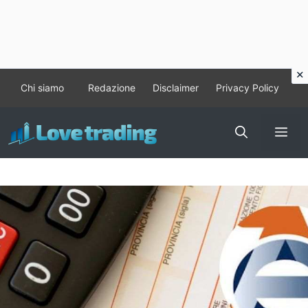
Vai
Chi siamo
Redazione
Disclaimer
Privacy Policy
al
contenuto
Me