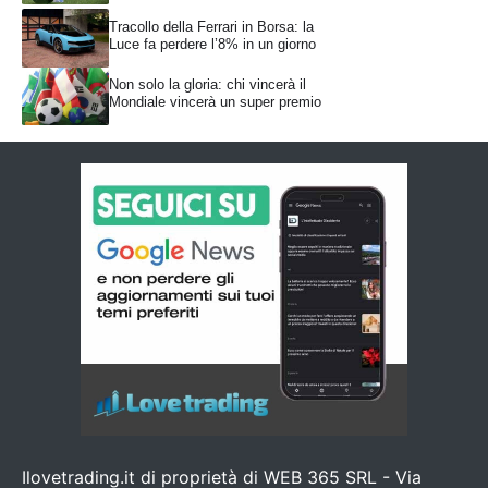
Tracollo della Ferrari in Borsa: la
Luce fa perdere l’8% in un giorno
Non solo la gloria: chi vincerà il
Mondiale vincerà un super premio
Ilovetrading.it di proprietà di WEB 365 SRL - Via